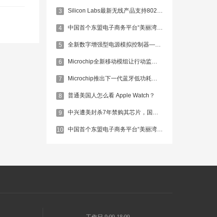
Silicon Labs最新无线产品支持802.15.4/4g标准
3
中国首个东盟电子商务平台“美丽湾”启动
4
全新数字增强型电源模拟控制器——MCP19118和MCP19119
5
Microchip全新移动模组让行动监测更便捷
6
Microchip推出下一代蓝牙低功耗解决方案
7
普通美国人怎么看 Apple Watch？
8
中兴遭美封杀7年禁购其芯片，国产IC当自强！
9
中国首个东盟电子商务平台“美丽湾”启动
10