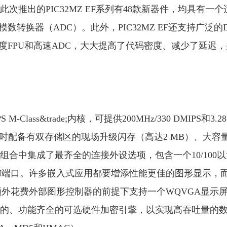
推出的PIC32MZ EF系列有48款新器件，均具有一个
模数转换器（ADC）。此外，PIC32MZ EF还支持广泛的D
度FPU和高速ADC，大大提高了代码密度、减少了延迟，
S M-Class&trade;内核，可提供200MHz/330 DMIPS和3.28
卓越性能，同时配备有双存储区的现场升级闪存（高达2 MB）、大容
2产品组合中集成了最齐全的连接外设选项，包含一个10/100
双CAN端口。许多嵌入式应用都要增添性能更佳的图形显示，
在无需额外花费外部图形控制器的前提下支持一个WQVGA显示
的、功能齐全的可选硬件加密引擎，以实现高吞吐量的