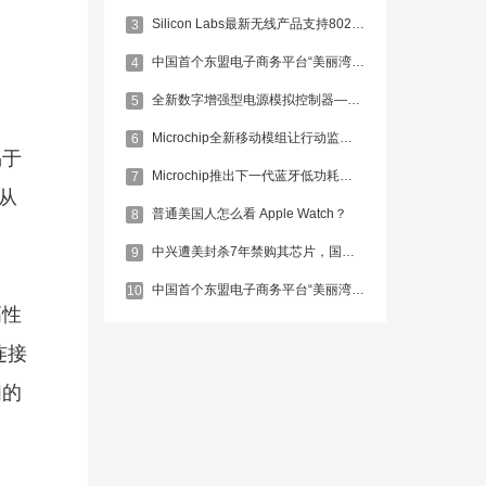
Silicon Labs最新无线产品支持802.15.4/4g标准
3
中国首个东盟电子商务平台“美丽湾”启动
4
全新数字增强型电源模拟控制器——MCP19118和MCP19119
5
Microchip全新移动模组让行动监测更便捷
6
易于
Microchip推出下一代蓝牙低功耗解决方案
7
从
普通美国人怎么看 Apple Watch？
8
中兴遭美封杀7年禁购其芯片，国产IC当自强！
9
中国首个东盟电子商务平台“美丽湾”启动
10
高性
连接
们的