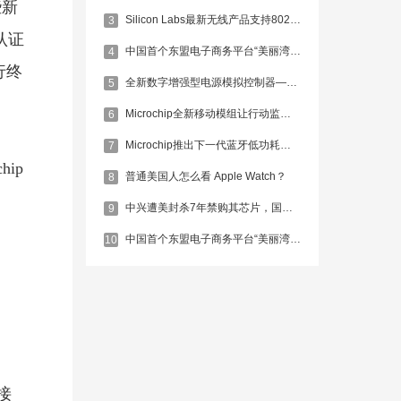
些新
Silicon Labs最新无线产品支持802.15.4/4g标准
3
认证
中国首个东盟电子商务平台“美丽湾”启动
4
行终
全新数字增强型电源模拟控制器——MCP19118和MCP19119
5
Microchip全新移动模组让行动监测更便捷
6
Microchip推出下一代蓝牙低功耗解决方案
7
ip
普通美国人怎么看 Apple Watch？
8
中兴遭美封杀7年禁购其芯片，国产IC当自强！
9
中国首个东盟电子商务平台“美丽湾”启动
10
B接