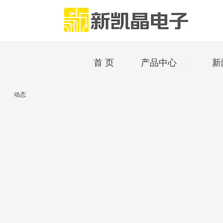
首 页
产品中心
新
动态