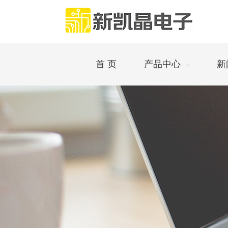
首 页
产品中心
新