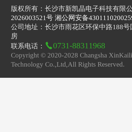
版权所有：长沙市新凯晶电子科技有限
2026003521号 湘公网安备43011102002
公司地址：长沙市雨花区环保中路188号国
房
0731-88311968
联系电话：
Copyright © 2020-2028 Changsha XinKaili
Technology Co.,Ltd,All Rights Reserved.