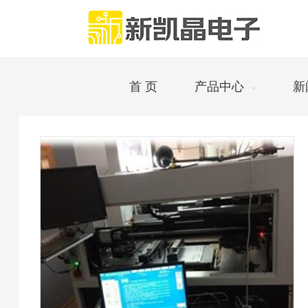
首 页
产品中心
新
仪器