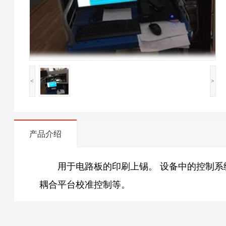
<
>
产品介绍
用于电路板的印刷上锡。 设备中的控制系
耦合平台校准控制等。