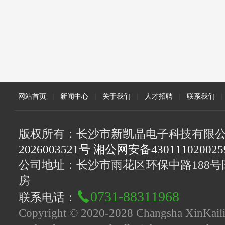
网站首页
|
新闻中心
|
关于我们
|
人才招聘
|
联系我们
|
版权所有：长沙市新凯晶电子科技有限
2026003521号 湘公网安备43011102002
公司地址：长沙市雨花区环保中路188号国
房
0731-88311968
联系电话：
Copyright © 2020-2028 Changsha XinKaili